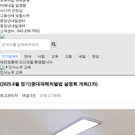
외부사업
하위분류
미래내일 일경험
시니어 인턴십
고용산재 보험사무
중장년내일센터
중장년내일센터
고객센터 : 042.256.7051
안내
사업
교육
고용
내일
영상
.
인기검색어
대전경총
에 오신것을 환영합니다.
인사노무 교육
인사노무 교육
(2025.6월 정기)중대재해처벌법 설명회 개최(1차)
최고관리자
댓글 0건
조회 2,736회