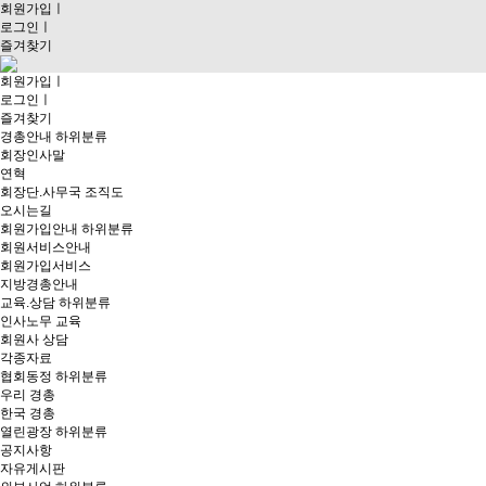
회원가입
ㅣ
로그인
ㅣ
즐겨찾기
회원가입
ㅣ
로그인
ㅣ
즐겨찾기
경총안내
하위분류
회장인사말
연혁
회장단.사무국 조직도
오시는길
회원가입안내
하위분류
회원서비스안내
회원가입서비스
지방경총안내
교육.상담
하위분류
인사노무 교육
회원사 상담
각종자료
협회동정
하위분류
우리 경총
한국 경총
열린광장
하위분류
공지사항
자유게시판