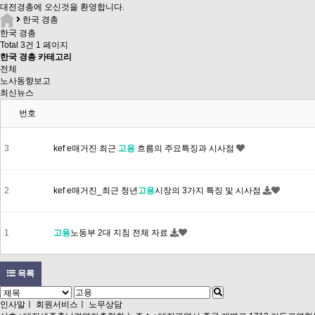
대전경총
에 오신것을 환영합니다.
한국 경총
한국 경총
Total 3건
1 페이지
한국 경총 카테고리
전체
노사동향보고
최신뉴스
번호
3
kef e매거진 최근
고용
흐름의 주요특징과 시사점
2
kef e매거진_최근 청년
고용
시장의 3가지 특징 및 시사점
1
고용
노동부 2대 지침 전체 자료
목록
인사말
ㅣ
회원서비스
ㅣ
노무상담