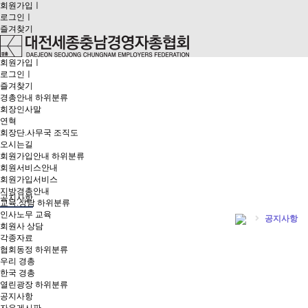
회원가입
ㅣ
로그인
ㅣ
즐겨찾기
회원가입
ㅣ
로그인
ㅣ
즐겨찾기
경총안내
하위분류
회장인사말
연혁
회장단.사무국 조직도
오시는길
회원가입안내
하위분류
회원서비스안내
회원가입서비스
지방경총안내
공지사항
교육.상담
하위분류
인사노무 교육
공지사항
회원사 상담
각종자료
협회동정
하위분류
우리 경총
한국 경총
열린광장
하위분류
공지사항