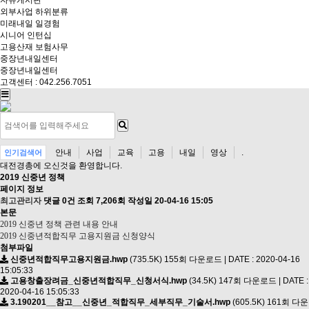
자유게시판
외부사업
하위분류
미래내일 일경험
시니어 인턴십
고용산재 보험사무
중장년내일센터
중장년내일센터
고객센터 : 042.256.7051
안내
사업
교육
고용
내일
영상
.
인기검색어
대전경총
에 오신것을 환영합니다.
2019 신중년 정책
페이지 정보
최고관리자
댓글 0건
조회 7,206회
작성일 20-04-16 15:05
본문
2019 신중년 정책 관련 내용 안내
2019 신중년적합직무 고용지원금 신청양식
첨부파일
신중년적합직무고용지원금.hwp
(735.5K)
155회 다운로드 | DATE : 2020-04-16
15:05:33
고용창출장려금_신중년적합직무_신청서식.hwp
(34.5K)
147회 다운로드 | DATE :
2020-04-16 15:05:33
3.190201__참고__신중년_적합직무_세부직무_기술서.hwp
(605.5K)
161회 다운