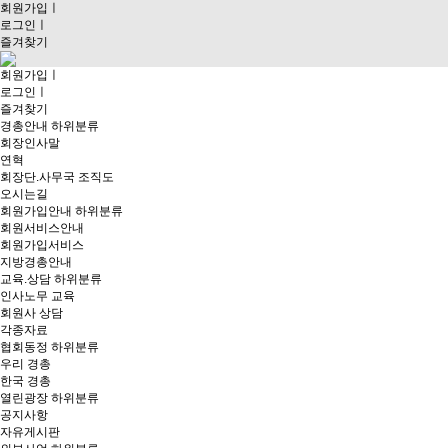
회원가입
ㅣ
로그인
ㅣ
즐겨찾기
회원가입
ㅣ
로그인
ㅣ
즐겨찾기
경총안내
하위분류
회장인사말
연혁
회장단.사무국 조직도
오시는길
회원가입안내
하위분류
회원서비스안내
회원가입서비스
지방경총안내
교육.상담
하위분류
인사노무 교육
회원사 상담
각종자료
협회동정
하위분류
우리 경총
한국 경총
열린광장
하위분류
공지사항
자유게시판