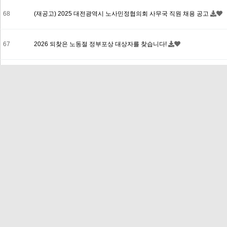
68
(재공고) 2025 대전광역시 노사민정협의회 사무국 직원 채용 공고
67
2026 되찾은 노동절 정부포상 대상자를 찾습니다!
66
한국관광공사 「근로자 휴가지원사업」 안내
65
[ 고용노동부 ] 현장 예방 점검의 날 실시
64
고용노동부 '2025 노사문화 유공 정부포상' 후보자 추천 및 홍보
63
2025년 일터혁신 상생컨설팅 지원사업 릴레이 설명회 개최 안내
62
24 고용노동부 지원정책 안내영상
61
제7기 기업인 공항우대 서비스(CIP) Q&A 정리 안내