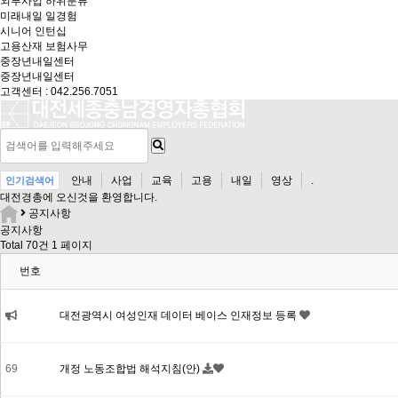
외부사업
하위분류
미래내일 일경험
시니어 인턴십
고용산재 보험사무
중장년내일센터
중장년내일센터
고객센터 : 042.256.7051
안내
사업
교육
고용
내일
영상
.
인기검색어
대전경총
에 오신것을 환영합니다.
공지사항
공지사항
Total 70건
1 페이지
번호
대전광역시 여성인재 데이터 베이스 인재정보 등록
69
개정 노동조합법 해석지침(안)