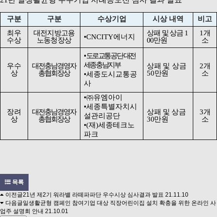
구분
구분
수상기업
시상 내역
비고
최우
대전지방고용
상패 및 상금
1
1
개
•
CNCITY
에너지
수상
노동청장상
00
만원
소
•
도로교통공단 대전
세종충남지부
우수
대전충남경영자
상패 및 상금
2
개
상
총협회장상
50
만원
소
•
세종도시교통공
사
•㈜
유엠아이
•
세종특별자치시
장려
대전충남경영자
상패 및 상금
3
개
설관리공단
상
총협회장상
30
만원
소
•
(
재
)
세종테크노
파크
목록
이전글
21년 제2기 워라밸 라떼파파단 우수시상 심사결과 발표
21.11.10
다음글
일생활균형 캠페인 참여기업 대상 직장어린이집 설치 확충을 위한 온라인 사
업주 설명회 안내
21.10.01