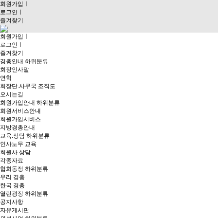
회원가입
ㅣ
로그인
ㅣ
즐겨찾기
회원가입
ㅣ
로그인
ㅣ
즐겨찾기
경총안내
하위분류
회장인사말
연혁
회장단.사무국 조직도
오시는길
회원가입안내
하위분류
회원서비스안내
회원가입서비스
지방경총안내
교육.상담
하위분류
인사노무 교육
회원사 상담
각종자료
협회동정
하위분류
우리 경총
한국 경총
열린광장
하위분류
공지사항
자유게시판