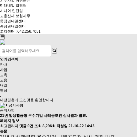
외부사업
하위분류
미래내일 일경험
시니어 인턴십
고용산재 보험사무
중장년내일센터
중장년내일센터
고객센터 : 042.256.7051
인기검색어
안내
사업
교육
고용
내일
영상
.
대전경총
에 오신것을 환영합니다.
공지사항
공지사항
21년 일생활균형 우수기업 사례공모전 심사결과 발표.
페이지 정보
최고관리자
댓글 0건
조회 8,296회
작성일 21-10-22 14:43
본문
21년 일생활균형 우수기업 사례공모전
심사 결과 발표