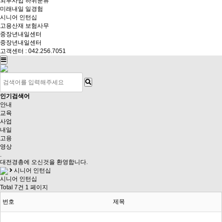
외부사업
하위분류
미래내일 일경험
시니어 인턴십
고용산재 보험사무
중장년내일센터
중장년내일센터
고객센터 : 042.256.7051
인기검색어
안내
교육
사업
내일
고용
영상
.
대전경총
에 오신것을 환영합니다.
시니어 인턴십
시니어 인턴십
Total 7건
1 페이지
번호
제목