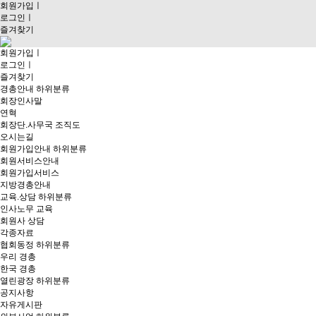
회원가입
ㅣ
로그인
ㅣ
즐겨찾기
회원가입
ㅣ
로그인
ㅣ
즐겨찾기
경총안내
하위분류
회장인사말
연혁
회장단.사무국 조직도
오시는길
회원가입안내
하위분류
회원서비스안내
회원가입서비스
지방경총안내
교육.상담
하위분류
인사노무 교육
회원사 상담
각종자료
협회동정
하위분류
우리 경총
한국 경총
열린광장
하위분류
공지사항
자유게시판