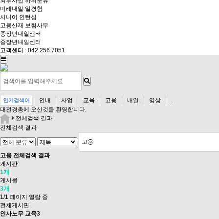
외부사업
하위분류
미래내일 일경험
시니어 인턴십
고용산재 보험사무
중장년내일센터
중장년내일센터
고객센터 : 042.256.7051
안내
사업
교육
고용
내일
영상
.
인기검색어
대전경총
에 오신것을 환영합니다.
전체검색 결과
전체검색 결과
고용
전체검색 결과
게시판
1개
게시물
3개
1/1 페이지 열람 중
전체게시판
인사노무 교육
3