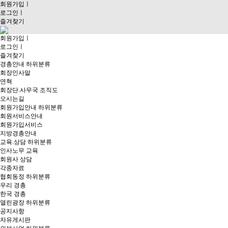
회원가입
ㅣ
로그인
ㅣ
즐겨찾기
회원가입
ㅣ
로그인
ㅣ
즐겨찾기
경총안내
하위분류
회장인사말
연혁
회장단.사무국 조직도
오시는길
회원가입안내
하위분류
회원서비스안내
회원가입서비스
지방경총안내
교육.상담
하위분류
인사노무 교육
회원사 상담
각종자료
협회동정
하위분류
우리 경총
한국 경총
열린광장
하위분류
공지사항
자유게시판